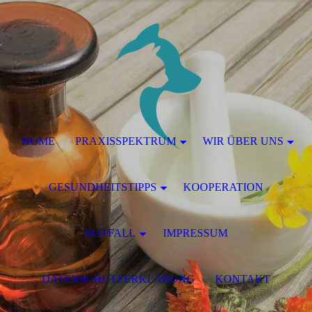
HOME
PRAXISSPEKTRUM
WIR ÜBER UNS
GESUNDHEITSTIPPS
KOOPERATION
NOTFALL
IMPRESSUM
DATENSCHUTZERKLÄRUNG
KONTAKT