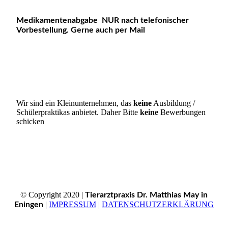
Medikamentenabgabe NUR nach telefonischer
Vorbestellung. Gerne auch per Mail
Besuchen Sie uns auf Facebook! Werden Sie ein Fan
unserer Facebook Seite und erhalten Sie besondere Vorteile.
Wir sind ein Kleinunternehmen, das
keine
Ausbildung /
Schülerpraktikas anbietet. Daher Bitte
keine
Bewerbungen
schicken
© Copyright 2020 |
Tierarztpraxis Dr. Matthias May in
|
IMPRESSUM
|
DATENSCHUTZERKLÄRUNG
Eningen